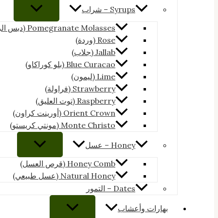
Syrups – شراب
Pomegranate Molasses (دبس الرمان)
Rose (وردة)
Jallab (جلاب)
Blue Curacao (بلو كوراكاو)
Lime (ليمون)
Strawberry (فراولة)
Raspberry (توت العليق)
Orient Crown (أورينت كراون)
Monte Christo (مونتي كريستو)
Honey – عسل
Honey Comb (قرص العسل)
Natural Honey (عسل طبيعي)
Dates – التمور
بهارات وأعشاب