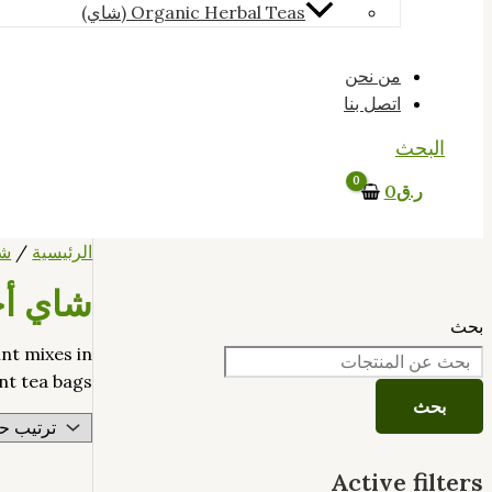
Organic Herbal Teas (شاي)
من نحن
اتصل بنا
البحث
ر.ق
0
الرئيسية
/
ش
شاي أ
بحث
int mixes in
t tea bags.
بحث
Active filters