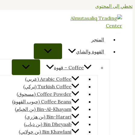
تخطي إلى المحتوى
المتجر
القهوة والشاي
Coffee – قهوة
Arabic Coffee (عربي)
Turkish Coffee (تركي)
Coffee Powder (مسحوق)
Coffee Beans (حبوب القهوة)
Bin-Al-Khayam (بن الخيام)
Bin-Harari (بن هرٰري)
Bin Dheyaab (بن ذياب)
Bin Khawlani (بن خولاني)