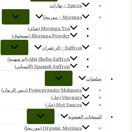
Spices – بهارات
Moringa – مورينجا
Moringa Tea (شاي)
Moringa Powder (مسحوق)
Saffron – الزعفران
Abu Sheba Saffron (ابو شهيبة)
Spanish Saffron (الإسباني)
صلصات
Pomegranate Molasses (دبس الرمان)
Vinegars (خل)
Hot Sauces (حار)
المنتجات العضوية
Organic Moringa (مورينجا)