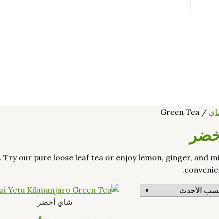
اي
/ Green Tea
خضر
 Try our pure loose leaf tea or enjoy lemon, ginger, and m
convenien
شاي أخضر