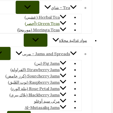
Tea – شاي
Herbal Tea (عشبي)
Green Teas (أخضر)
Moringa Teas (مورينجا)
مواد غذائية محلاة
Jams and Spreads – مربى
Fig Jams (تين)
Strawberry Jams (الفراولة)
Sourcherry Jams (كرز حامض)
Raspberry Jams (توت العُليق)
Rose Petal Jams (بتلة الورد)
Blackberry Jams (بلاك بيري)
مربّى سيد أوغلو
Al-Mutasaliq Jams