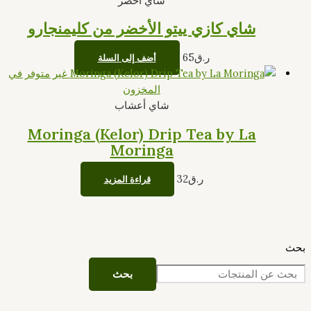
شاي أخضر
شاي كازي ييتو الأخضر من كليمنجارو
ر.ق
65
أضف إلى السلة
غير متوفر في
المخزون
شاي أعشاب
Moringa (Kelor) Drip Tea by La
Moringa
ر.ق
32
قراءة المزيد
بحث
بحث