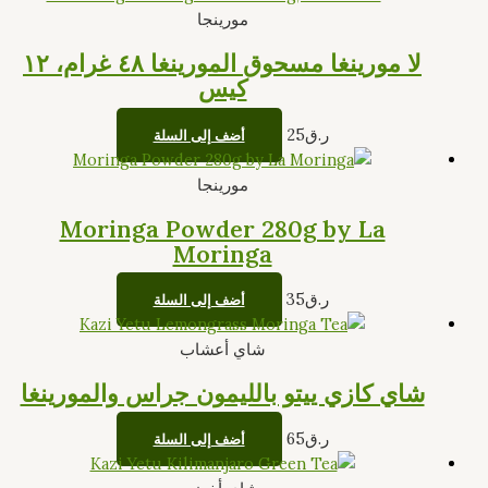
مورينجا
لا مورينغا مسحوق المورينغا ٤٨ غرام، ١٢
كيس
ر.ق
25
أضف إلى السلة
مورينجا
Moringa Powder 280g by La
Moringa
ر.ق
35
أضف إلى السلة
شاي أعشاب
شاي كازي ييتو بالليمون جراس والمورينغا
ر.ق
65
أضف إلى السلة