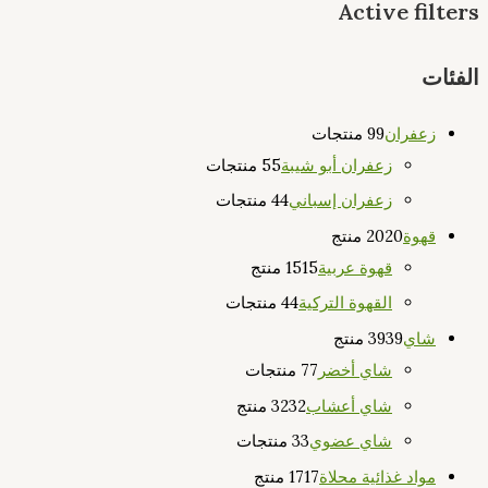
Active filters
الفئات
زعفران
9 منتجات
9
زعفران أبو شيبة
5 منتجات
5
زعفران إسباني
4 منتجات
4
قهوة
20 منتج
20
قهوة عربية
15 منتج
15
القهوة التركية
4 منتجات
4
شاي
39 منتج
39
شاي أخضر
7 منتجات
7
شاي أعشاب
32 منتج
32
شاي عضوي
3 منتجات
3
مواد غذائية محلاة
17 منتج
17