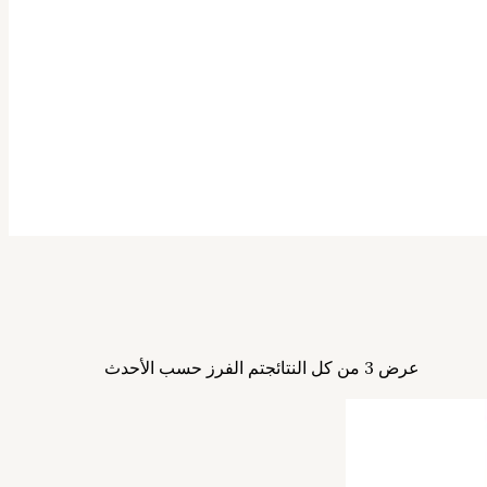
عرض ⁦3⁩ من كل النتائج
تم الفرز حسب الأحدث