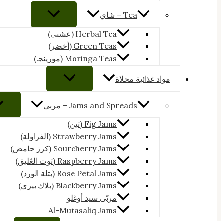
Tea – شاي
Herbal Tea (عشبي)
Green Teas (أخضر)
Moringa Teas (مورينجا)
مواد غذائية محلاة
Jams and Spreads – مربى
Fig Jams (تين)
Strawberry Jams (الفراولة)
Sourcherry Jams (كرز حامض)
Raspberry Jams (توت العُليق)
Rose Petal Jams (بتلة الورد)
Blackberry Jams (بلاك بيري)
مربّى سيد أوغلو
Al-Mutasaliq Jams