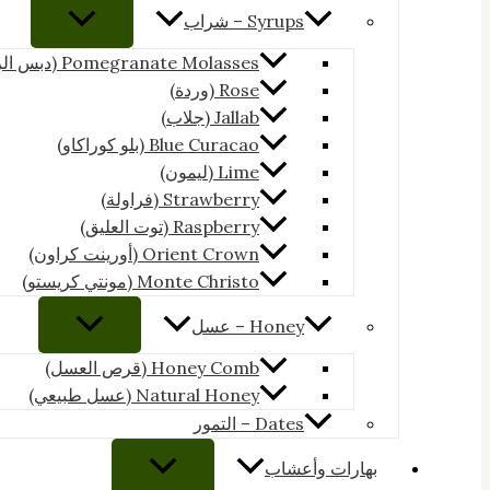
Syrups – شراب
Pomegranate Molasses (دبس الرمان)
Rose (وردة)
Jallab (جلاب)
Blue Curacao (بلو كوراكاو)
Lime (ليمون)
Strawberry (فراولة)
Raspberry (توت العليق)
Orient Crown (أورينت كراون)
Monte Christo (مونتي كريستو)
Honey – عسل
Honey Comb (قرص العسل)
Natural Honey (عسل طبيعي)
Dates – التمور
بهارات وأعشاب