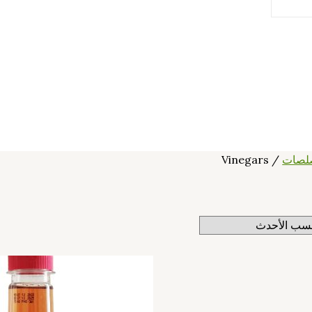
لصات
/ Vinegars