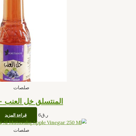
صلصات
المنتسلق خل العنب ٢٥٠ مل
ر.ق
6
قراءة المزيد
غ
صلصات