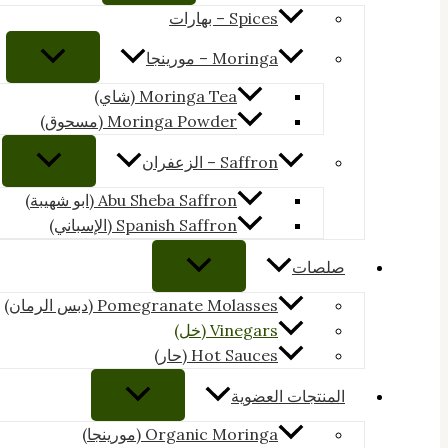
Spices – بهارات
Moringa – مورينجا
Moringa Tea (شاي)
Moringa Powder (مسحوق)
Saffron – الزعفران
Abu Sheba Saffron (ابو شهيبة)
Spanish Saffron (الإسباني)
صلصات
Pomegranate Molasses (دبس الرمان)
Vinegars (خل)
Hot Sauces (حار)
المنتجات العضوية
Organic Moringa (مورينجا)