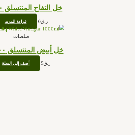
خل التفاح المنتسلق ٢٥٠ مل
ر.ق
6
قراءة المزيد
صلصات
خل أبيض المنتسلق ١٠٠٠ مل
ر.ق
5
أضف إلى السلة