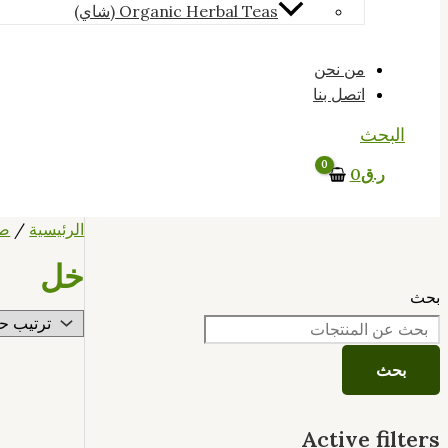
Organic Herbal Teas (شاي)
من نحن
اتصل بنا
البحث
ر.ق
0
الرئيسية
/
ص
خل
بحث
بحث
Active filters