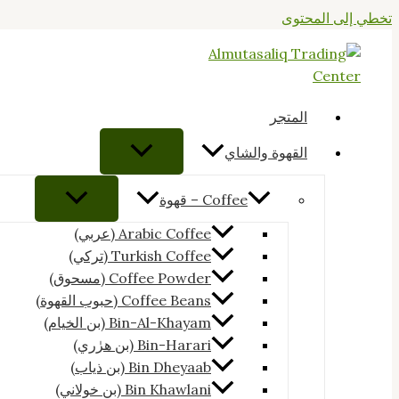
تخطي إلى المحتوى
المتجر
القهوة والشاي
Coffee – قهوة
Arabic Coffee (عربي)
Turkish Coffee (تركي)
Coffee Powder (مسحوق)
Coffee Beans (حبوب القهوة)
Bin-Al-Khayam (بن الخيام)
Bin-Harari (بن هرٰري)
Bin Dheyaab (بن ذياب)
Bin Khawlani (بن خولاني)