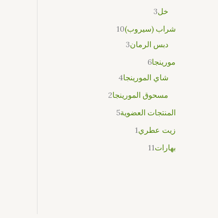
خل
3
شراب (سيروب)
10
دبس الرمان
3
مورينجا
6
شاي المورينجا
4
مسحوق المورينجا
2
المنتجات العضوية
5
زيت عطري
1
بهارات
11