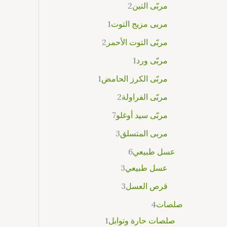
مربّى التين
2
مربى مزيج التوت
1
مربّى التوت الأحمر
2
مربّى ورد
1
مربّى الكرز الحامض
1
مربّى الفراولة
2
مربّى سيد أوغلو
7
مربى المتسلق
3
عسل طبيعي
6
عسل طبيعي
3
قرص العسل
3
صلصات
4
صلصات حارة وتوابل
1