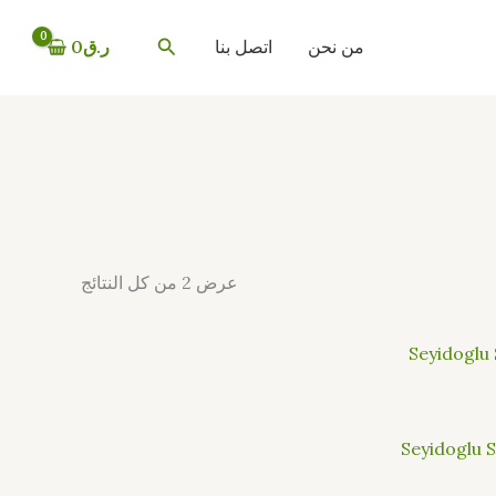
تم
الفرز
البحث
حسب
من نحن
اتصل بنا
ر.ق
0
الأحدث
عرض ⁦2⁩ من كل النتائج
Seyidoglu 