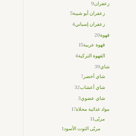
زعفران
9
زعفران أبو شيبة
5
زعفران إسباني
4
قهوة
20
قهوة عربية
15
القهوة التركية
4
شاي
39
شاي أخضر
7
شاي أعشاب
32
شاي عضوي
3
مواد غذائية محلاة
17
مربّى
11
مربّى التوت الأسود
1