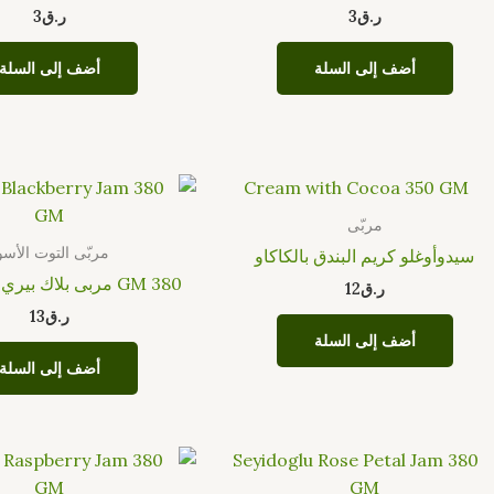
ر.ق
3
ر.ق
3
أضف إلى السلة
أضف إلى السلة
مربّى
مربّى التوت الأسو
سيدوأوغلو كريم البندق بالكاكاو
380 GM مربى بلاك بيري Seyidoglu
ر.ق
12
ر.ق
13
أضف إلى السلة
أضف إلى السلة