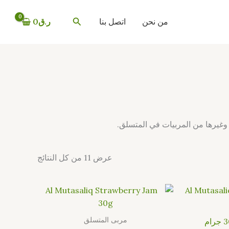
تم
الفرز
البحث
حسب
من نحن
اتصل بنا
ر.ق
0
الأحدث
ت وغيرها من المربيات في المتسلق.
عرض ⁦11⁩ من كل النتائج
مربى المتسلق