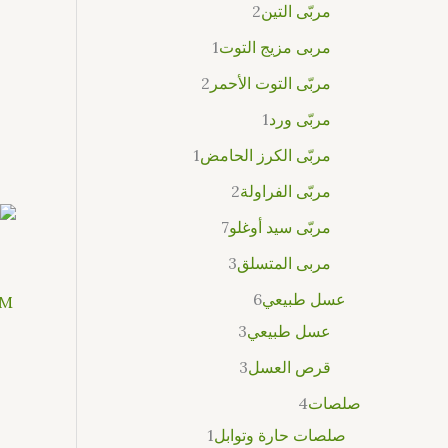
مربّى التين
2
مربى مزيج التوت
1
مربّى التوت الأحمر
2
مربّى ورد
1
مربّى الكرز الحامض
1
مربّى الفراولة
2
مربّى سيد أوغلو
7
مربى المتسلق
3
عسل طبيعي
6
GM
عسل طبيعي
3
قرص العسل
3
صلصات
4
صلصات حارة وتوابل
1