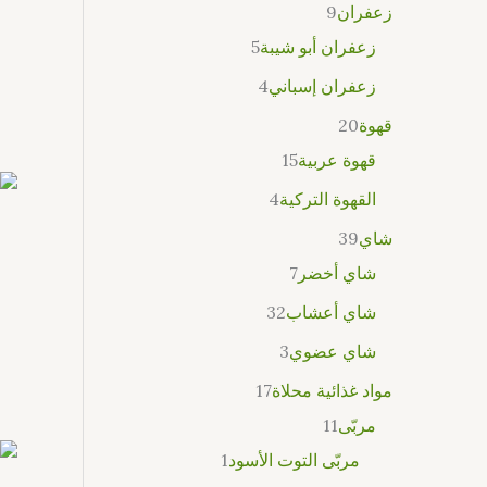
زعفران
9
زعفران أبو شيبة
5
زعفران إسباني
4
قهوة
20
قهوة عربية
15
القهوة التركية
4
شاي
39
شاي أخضر
7
شاي أعشاب
32
شاي عضوي
3
مواد غذائية محلاة
17
مربّى
11
مربّى التوت الأسود
1