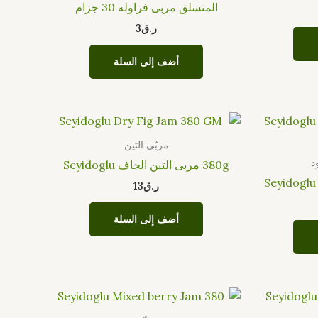
المتسلق مربى فراوله 30 جرام
ر.ق
3
أضف إلى السلة
مربّى التين
د
380g مربى التين الجاف Seyidoglu
ر.ق
13
أضف إلى السلة