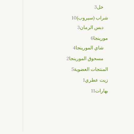
خل
3
شراب (سيروب)
10
دبس الرمان
3
مورينجا
6
شاي المورينجا
4
مسحوق المورينجا
2
المنتجات العضوية
5
زيت عطري
1
بهارات
11