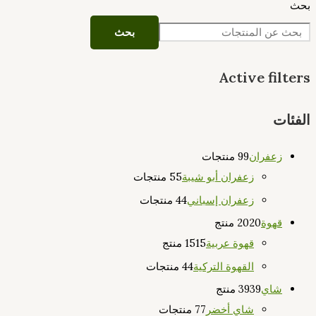
بحث
بحث
Active filters
الفئات
زعفران
9 منتجات
9
زعفران أبو شيبة
5 منتجات
5
زعفران إسباني
4 منتجات
4
قهوة
20 منتج
20
قهوة عربية
15 منتج
15
القهوة التركية
4 منتجات
4
شاي
39 منتج
39
شاي أخضر
7 منتجات
7