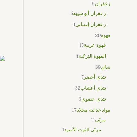
زعفران
9
زعفران أبو شيبة
5
زعفران إسباني
4
قهوة
20
قهوة عربية
15
القهوة التركية
4
شاي
39
شاي أخضر
7
شاي أعشاب
32
شاي عضوي
3
مواد غذائية محلاة
17
مربّى
11
مربّى التوت الأسود
1