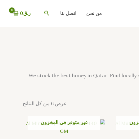
تم
الفرز
البحث
حسب
من نحن
اتصل بنا
ر.ق
0
الأحدث
We stock the best honey in Qatar! Find locall
عرض ⁦6⁩ من كل النتائج
خزون
غير متوفر في المخزون