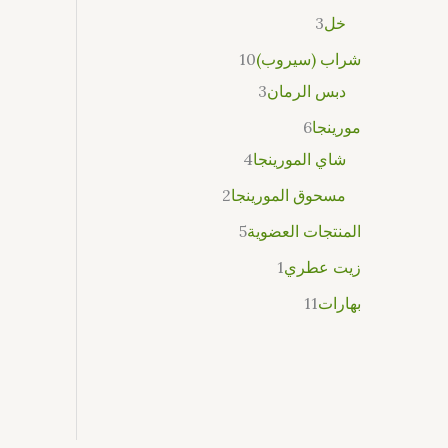
خل
3
شراب (سيروب)
10
دبس الرمان
3
مورينجا
6
شاي المورينجا
4
مسحوق المورينجا
2
المنتجات العضوية
5
زيت عطري
1
بهارات
11