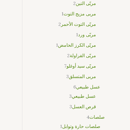
مربّى التين
2
مربى مزيج التوت
1
مربّى التوت الأحمر
2
مربّى ورد
1
مربّى الكرز الحامض
1
مربّى الفراولة
2
مربّى سيد أوغلو
7
مربى المتسلق
3
عسل طبيعي
6
عسل طبيعي
3
قرص العسل
3
صلصات
4
صلصات حارة وتوابل
1