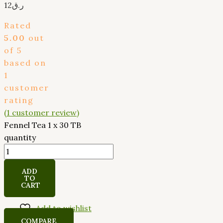
12
ر.ق
Rated
5.00
out
of 5
based on
1
customer
rating
(
1
customer review)
Fennel Tea 1 x 30 TB
quantity
ADD
TO
CART
Add to wishlist
COMPARE