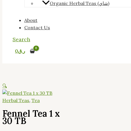
Organic Herbal Teas (شاي)
About
Contact Us
Search
0
ر.ق
🔍
Herbal Teas
,
Tea
Fennel Tea 1 x
30 TB