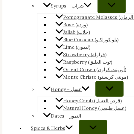
Syrups – شراب
Rose (وردة)
Jallab (جلاب)
Blue Curacao (بلو كوراكاو)
Lime (ليمون)
Strawberry (فراولة)
Raspberry (توت العليق)
Orient Crown (أورينت كراون)
Monte Christo (مونتي كريستو)
Honey – عسل
Honey Comb (قرص العسل)
Natural Honey (عسل طبيعي)
Dates – التمور
Spices & Herbs