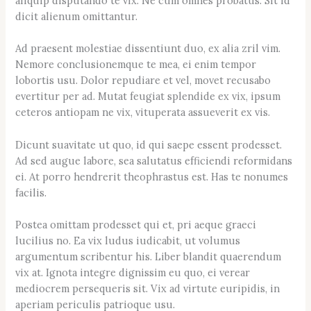
aliquip disputando te vix. Ne cum omnes probatus. Sit id
dicit alienum omittantur.
Ad praesent molestiae dissentiunt duo, ex alia zril vim.
Nemore conclusionemque te mea, ei enim tempor
lobortis usu. Dolor repudiare et vel, movet recusabo
evertitur per ad. Mutat feugiat splendide ex vix, ipsum
ceteros antiopam ne vix, vituperata assueverit ex vis.
Dicunt suavitate ut quo, id qui saepe essent prodesset.
Ad sed augue labore, sea salutatus efficiendi reformidans
ei. At porro hendrerit theophrastus est. Has te nonumes
facilis.
Postea omittam prodesset qui et, pri aeque graeci
lucilius no. Ea vix ludus iudicabit, ut volumus
argumentum scribentur his. Liber blandit quaerendum
vix at. Ignota integre dignissim eu quo, ei verear
mediocrem persequeris sit. Vix ad virtute euripidis, in
aperiam periculis patrioque usu.