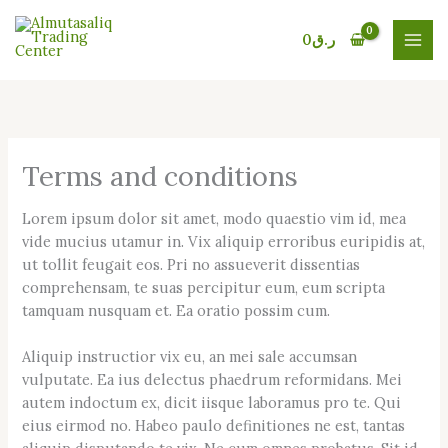
Skip
to
0
ر.ق
content
Terms and conditions
Lorem ipsum dolor sit amet, modo quaestio vim id, mea
vide mucius utamur in. Vix aliquip erroribus euripidis at,
ut tollit feugait eos. Pri no assueverit dissentias
comprehensam, te suas percipitur eum, eum scripta
tamquam nusquam et. Ea oratio possim cum.
Aliquip instructior vix eu, an mei sale accumsan
vulputate. Ea ius delectus phaedrum reformidans. Mei
autem indoctum ex, dicit iisque laboramus pro te. Qui
eius eirmod no. Habeo paulo definitiones ne est, tantas