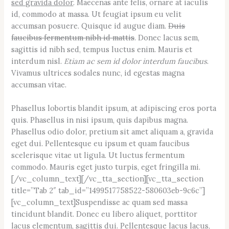
sed gravida dolor
. Maecenas ante felis, ornare at iaculis
id, commodo at massa. Ut feugiat ipsum eu velit
accumsan posuere. Quisque id augue diam.
Duis
faucibus fermentum nibh id mattis
. Donec lacus sem,
sagittis id nibh sed, tempus luctus enim. Mauris et
interdum nisl.
Etiam ac sem id dolor interdum faucibus
.
Vivamus ultrices sodales nunc, id egestas magna
accumsan vitae.
Phasellus lobortis blandit ipsum, at adipiscing eros porta
quis. Phasellus in nisi ipsum, quis dapibus magna.
Phasellus odio dolor, pretium sit amet aliquam a, gravida
eget dui. Pellentesque eu ipsum et quam faucibus
scelerisque vitae ut ligula. Ut luctus fermentum
commodo. Mauris eget justo turpis, eget fringilla mi.
[/vc_column_text][/vc_tta_section][vc_tta_section
title=”Tab 2″ tab_id=”1499517758522-580603eb-9c6c”]
[vc_column_text]Suspendisse ac quam sed massa
tincidunt blandit. Donec eu libero aliquet, porttitor
lacus elementum, sagittis dui. Pellentesque lacus lacus,