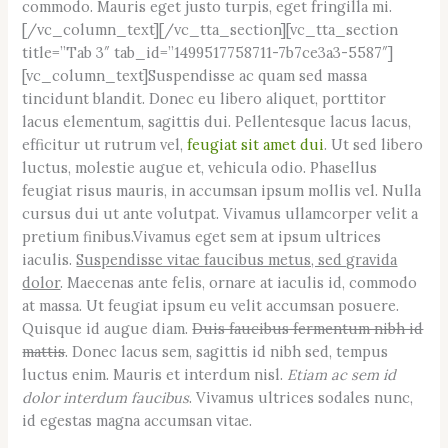
commodo. Mauris eget justo turpis, eget fringilla mi.
[/vc_column_text][/vc_tta_section][vc_tta_section
title=”Tab 3″ tab_id=”1499517758711-7b7ce3a3-5587″]
[vc_column_text]Suspendisse ac quam sed massa
tincidunt blandit. Donec eu libero aliquet, porttitor
lacus elementum, sagittis dui. Pellentesque lacus lacus,
efficitur ut rutrum vel,
feugiat sit amet dui
. Ut sed libero
luctus, molestie augue et, vehicula odio. Phasellus
feugiat risus mauris, in accumsan ipsum mollis vel. Nulla
cursus dui ut ante volutpat. Vivamus ullamcorper velit a
pretium finibus.Vivamus eget sem at ipsum ultrices
iaculis.
Suspendisse vitae faucibus metus, sed gravida
dolor
. Maecenas ante felis, ornare at iaculis id, commodo
at massa. Ut feugiat ipsum eu velit accumsan posuere.
Quisque id augue diam.
Duis faucibus fermentum nibh id
mattis
. Donec lacus sem, sagittis id nibh sed, tempus
luctus enim. Mauris et interdum nisl.
Etiam ac sem id
dolor interdum faucibus
. Vivamus ultrices sodales nunc,
id egestas magna accumsan vitae.