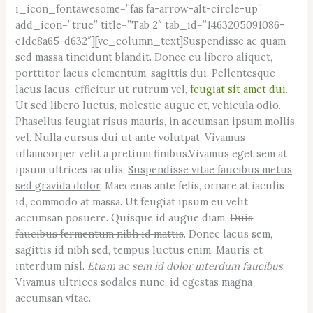
i_icon_fontawesome=”fas fa-arrow-alt-circle-up”
add_icon=”true” title=”Tab 2″ tab_id=”1463205091086-
e1de8a65-d632″][vc_column_text]Suspendisse ac quam
sed massa tincidunt blandit. Donec eu libero aliquet,
porttitor lacus elementum, sagittis dui. Pellentesque
lacus lacus, efficitur ut rutrum vel,
feugiat sit amet dui
.
Ut sed libero luctus, molestie augue et, vehicula odio.
Phasellus feugiat risus mauris, in accumsan ipsum mollis
vel. Nulla cursus dui ut ante volutpat. Vivamus
ullamcorper velit a pretium finibus.Vivamus eget sem at
ipsum ultrices iaculis.
Suspendisse vitae faucibus metus,
sed gravida dolor
. Maecenas ante felis, ornare at iaculis
id, commodo at massa. Ut feugiat ipsum eu velit
accumsan posuere. Quisque id augue diam.
Duis
faucibus fermentum nibh id mattis
. Donec lacus sem,
sagittis id nibh sed, tempus luctus enim. Mauris et
interdum nisl.
Etiam ac sem id dolor interdum faucibus
.
Vivamus ultrices sodales nunc, id egestas magna
accumsan vitae.