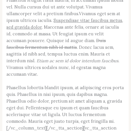
Phasellus feugiat risus mauris, in accumsan ipsum mollis
vel. Nulla cursus dui ut ante volutpat. Vivamus
ullamcorper velit a pretium finibus.Vivamus eget sem at
ipsum ultrices iaculis.
Suspendisse vitae faucibus metus,
sed gravida dolor
. Maecenas ante felis, ornare at iaculis
id, commodo at massa. Ut feugiat ipsum eu velit
accumsan posuere. Quisque id augue diam.
Duis
faucibus fermentum nibh id mattis
. Donec lacus sem,
sagittis id nibh sed, tempus luctus enim. Mauris et
interdum nisl.
Etiam ac sem id dolor interdum faucibus
.
Vivamus ultrices sodales nunc, id egestas magna
accumsan vitae.
Phasellus lobortis blandit ipsum, at adipiscing eros porta
quis. Phasellus in nisi ipsum, quis dapibus magna.
Phasellus odio dolor, pretium sit amet aliquam a, gravida
eget dui. Pellentesque eu ipsum et quam faucibus
scelerisque vitae ut ligula. Ut luctus fermentum
commodo. Mauris eget justo turpis, eget fringilla mi.
[/vc_column_text][/vc_tta_section][vc_tta_section