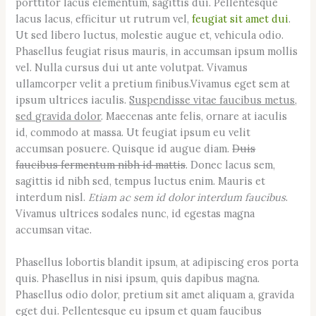
porttitor lacus elementum, sagittis dui. Pellentesque
lacus lacus, efficitur ut rutrum vel,
feugiat sit amet dui
.
Ut sed libero luctus, molestie augue et, vehicula odio.
Phasellus feugiat risus mauris, in accumsan ipsum mollis
vel. Nulla cursus dui ut ante volutpat. Vivamus
ullamcorper velit a pretium finibus.Vivamus eget sem at
ipsum ultrices iaculis.
Suspendisse vitae faucibus metus,
sed gravida dolor
. Maecenas ante felis, ornare at iaculis
id, commodo at massa. Ut feugiat ipsum eu velit
accumsan posuere. Quisque id augue diam.
Duis
faucibus fermentum nibh id mattis
. Donec lacus sem,
sagittis id nibh sed, tempus luctus enim. Mauris et
interdum nisl.
Etiam ac sem id dolor interdum faucibus
.
Vivamus ultrices sodales nunc, id egestas magna
accumsan vitae.
Phasellus lobortis blandit ipsum, at adipiscing eros porta
quis. Phasellus in nisi ipsum, quis dapibus magna.
Phasellus odio dolor, pretium sit amet aliquam a, gravida
eget dui. Pellentesque eu ipsum et quam faucibus