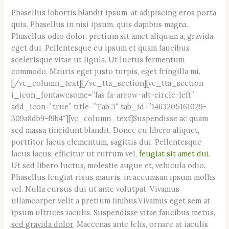
Phasellus lobortis blandit ipsum, at adipiscing eros porta
quis. Phasellus in nisi ipsum, quis dapibus magna.
Phasellus odio dolor, pretium sit amet aliquam a, gravida
eget dui. Pellentesque eu ipsum et quam faucibus
scelerisque vitae ut ligula. Ut luctus fermentum
commodo. Mauris eget justo turpis, eget fringilla mi.
[/vc_column_text][/vc_tta_section][vc_tta_section
i_icon_fontawesome=”fas fa-arrow-alt-circle-left”
add_icon=”true” title=”Tab 3″ tab_id=”1463205161029-
309a8db9-f9b4″][vc_column_text]Suspendisse ac quam
sed massa tincidunt blandit. Donec eu libero aliquet,
porttitor lacus elementum, sagittis dui. Pellentesque
lacus lacus, efficitur ut rutrum vel,
feugiat sit amet dui
.
Ut sed libero luctus, molestie augue et, vehicula odio.
Phasellus feugiat risus mauris, in accumsan ipsum mollis
vel. Nulla cursus dui ut ante volutpat. Vivamus
ullamcorper velit a pretium finibus.Vivamus eget sem at
ipsum ultrices iaculis.
Suspendisse vitae faucibus metus,
sed gravida dolor
. Maecenas ante felis, ornare at iaculis