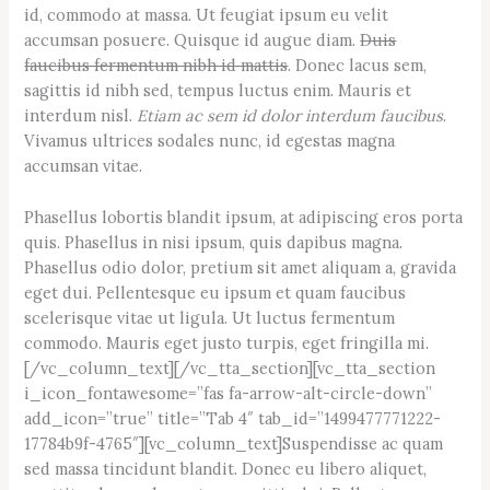
id, commodo at massa. Ut feugiat ipsum eu velit
accumsan posuere. Quisque id augue diam.
Duis
faucibus fermentum nibh id mattis
. Donec lacus sem,
sagittis id nibh sed, tempus luctus enim. Mauris et
interdum nisl.
Etiam ac sem id dolor interdum faucibus
.
Vivamus ultrices sodales nunc, id egestas magna
accumsan vitae.
Phasellus lobortis blandit ipsum, at adipiscing eros porta
quis. Phasellus in nisi ipsum, quis dapibus magna.
Phasellus odio dolor, pretium sit amet aliquam a, gravida
eget dui. Pellentesque eu ipsum et quam faucibus
scelerisque vitae ut ligula. Ut luctus fermentum
commodo. Mauris eget justo turpis, eget fringilla mi.
[/vc_column_text][/vc_tta_section][vc_tta_section
i_icon_fontawesome=”fas fa-arrow-alt-circle-down”
add_icon=”true” title=”Tab 4″ tab_id=”1499477771222-
17784b9f-4765″][vc_column_text]Suspendisse ac quam
sed massa tincidunt blandit. Donec eu libero aliquet,