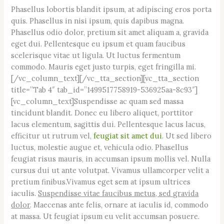
Phasellus lobortis blandit ipsum, at adipiscing eros porta
quis. Phasellus in nisi ipsum, quis dapibus magna.
Phasellus odio dolor, pretium sit amet aliquam a, gravida
eget dui. Pellentesque eu ipsum et quam faucibus
scelerisque vitae ut ligula. Ut luctus fermentum
commodo. Mauris eget justo turpis, eget fringilla mi.
[/vc_column_text][/vc_tta_section][vc_tta_section
title=”Tab 4″ tab_id=”1499517758919-536925aa-8c93″]
[vc_column_text]Suspendisse ac quam sed massa
tincidunt blandit. Donec eu libero aliquet, porttitor
lacus elementum, sagittis dui. Pellentesque lacus lacus,
efficitur ut rutrum vel,
feugiat sit amet dui
. Ut sed libero
luctus, molestie augue et, vehicula odio. Phasellus
feugiat risus mauris, in accumsan ipsum mollis vel. Nulla
cursus dui ut ante volutpat. Vivamus ullamcorper velit a
pretium finibus.Vivamus eget sem at ipsum ultrices
iaculis.
Suspendisse vitae faucibus metus, sed gravida
dolor
. Maecenas ante felis, ornare at iaculis id, commodo
at massa. Ut feugiat ipsum eu velit accumsan posuere.