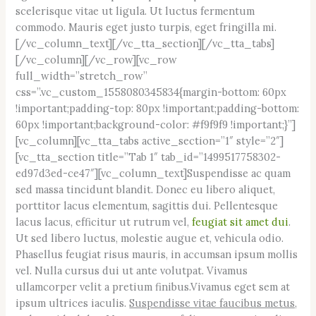
scelerisque vitae ut ligula. Ut luctus fermentum
commodo. Mauris eget justo turpis, eget fringilla mi.
[/vc_column_text][/vc_tta_section][/vc_tta_tabs]
[/vc_column][/vc_row][vc_row
full_width=”stretch_row”
css=”.vc_custom_1558080345834{margin-bottom: 60px
!important;padding-top: 80px !important;padding-bottom:
60px !important;background-color: #f9f9f9 !important;}”]
[vc_column][vc_tta_tabs active_section=”1″ style=”2″]
[vc_tta_section title=”Tab 1″ tab_id=”1499517758302-
ed97d3ed-ce47″][vc_column_text]Suspendisse ac quam
sed massa tincidunt blandit. Donec eu libero aliquet,
porttitor lacus elementum, sagittis dui. Pellentesque
lacus lacus, efficitur ut rutrum vel,
feugiat sit amet dui
.
Ut sed libero luctus, molestie augue et, vehicula odio.
Phasellus feugiat risus mauris, in accumsan ipsum mollis
vel. Nulla cursus dui ut ante volutpat. Vivamus
ullamcorper velit a pretium finibus.Vivamus eget sem at
ipsum ultrices iaculis.
Suspendisse vitae faucibus metus,