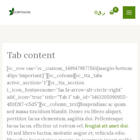
Skip
to
0
ر.ق
content
Tab content
[vc_row css=”.vc_custom_1499479877561{margin-bottom:
40px !important;}”][vc_column][vc_tta_tabs
active_section=”1″][vc_tta_section
i_icon_fontawesome=”fas fa-arrow-alt-circle-right”
add_icon=”true” title=”Tab 1″ tab_id=”1463205090955-
4f11f287-e5d5″][vc_column_text]Suspendisse ac quam
sed massa tincidunt blandit. Donec eu libero aliquet,
porttitor lacus elementum, sagittis dui. Pellentesque
lacus lacus, efficitur ut rutrum vel,
feugiat sit amet dui
.
Ut sed libero luctus, molestie augue et, vehicula odio.