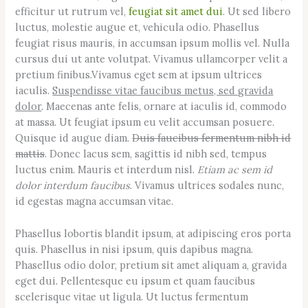
efficitur ut rutrum vel,
feugiat sit amet dui
. Ut sed libero
luctus, molestie augue et, vehicula odio. Phasellus
feugiat risus mauris, in accumsan ipsum mollis vel. Nulla
cursus dui ut ante volutpat. Vivamus ullamcorper velit a
pretium finibus.Vivamus eget sem at ipsum ultrices
iaculis.
Suspendisse vitae faucibus metus, sed gravida
dolor
. Maecenas ante felis, ornare at iaculis id, commodo
at massa. Ut feugiat ipsum eu velit accumsan posuere.
Quisque id augue diam.
Duis faucibus fermentum nibh id
mattis
. Donec lacus sem, sagittis id nibh sed, tempus
luctus enim. Mauris et interdum nisl.
Etiam ac sem id
dolor interdum faucibus
. Vivamus ultrices sodales nunc,
id egestas magna accumsan vitae.
Phasellus lobortis blandit ipsum, at adipiscing eros porta
quis. Phasellus in nisi ipsum, quis dapibus magna.
Phasellus odio dolor, pretium sit amet aliquam a, gravida
eget dui. Pellentesque eu ipsum et quam faucibus
scelerisque vitae ut ligula. Ut luctus fermentum