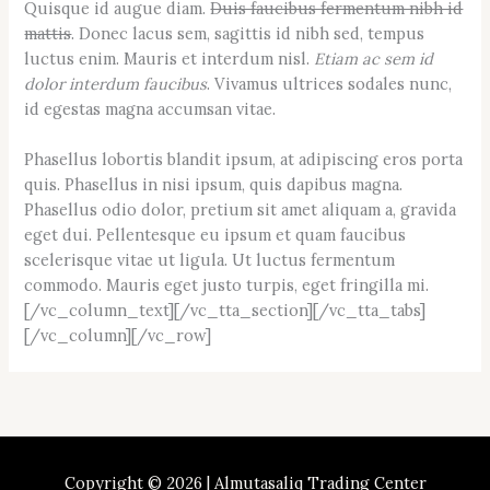
Quisque id augue diam.
Duis faucibus fermentum nibh id
mattis
. Donec lacus sem, sagittis id nibh sed, tempus
luctus enim. Mauris et interdum nisl.
Etiam ac sem id
dolor interdum faucibus
. Vivamus ultrices sodales nunc,
id egestas magna accumsan vitae.
Phasellus lobortis blandit ipsum, at adipiscing eros porta
quis. Phasellus in nisi ipsum, quis dapibus magna.
Phasellus odio dolor, pretium sit amet aliquam a, gravida
eget dui. Pellentesque eu ipsum et quam faucibus
scelerisque vitae ut ligula. Ut luctus fermentum
commodo. Mauris eget justo turpis, eget fringilla mi.
[/vc_column_text][/vc_tta_section][/vc_tta_tabs]
[/vc_column][/vc_row]
Copyright © 2026 | Almutasaliq Trading Center